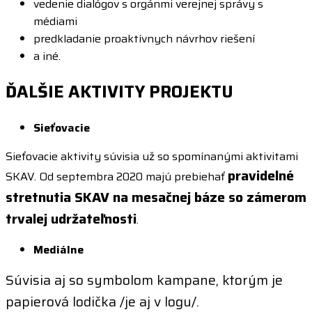
vedenie dialógov s orgánmi verejnej správy s
médiami
predkladanie proaktívnych návrhov riešení
a iné.
ĎALŠIE AKTIVITY PROJEKTU
Sieťovacie
Sieťovacie aktivity súvisia už so spomínanými aktivitami
pravidelné
SKAV.
Od septembra 2020 majú prebiehať
stretnutia SKAV na mesačnej báze so zámerom
trvalej udržateľnosti
.
Mediálne
Súvisia aj so symbolom kampane, ktorým je
papierová lodička /je aj v logu/.