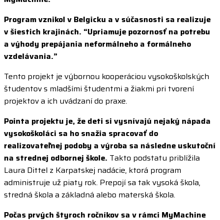
Program vznikol v Belgicku a v súčasnosti sa realizuje
v šiestich krajinách. “Upriamuje pozornosť na potrebu
a výhody prepájania neformálneho a formálneho
vzdelávania.”
Tento projekt je výbornou kooperáciou vysokoškolských
študentov s mladšími študentmi a žiakmi pri tvorení
projektov a ich uvádzaní do praxe.
Pointa projektu je, že deti si vysnívajú nejaký nápada
vysokoškoláci sa ho snažia spracovať do
realizovateľnej podoby a výroba sa následne uskutoční
na strednej odbornej škole.
Takto podstatu priblížila
Laura Dittel z Karpatskej nadácie, ktorá program
administruje už piaty rok. Prepojí sa tak vysoká škola,
stredná škola a základná alebo materská škola.
Počas prvých štyroch ročníkov sa v rámci MyMachine