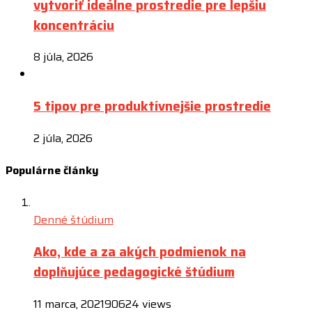
vytvoriť ideálne prostredie pre lepšiu
koncentráciu
8 júla, 2026
5 tipov pre produktívnejšie prostredie
2 júla, 2026
Populárne články
Denné štúdium
Ako, kde a za akých podmienok na
doplňujúce pedagogické štúdium
11 marca, 2021
90624 views