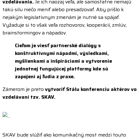
vzdelávania.
Je ich naozaj veľa, ale samostatne nemajú
takú silu niečo meniť alebo presadzovať. Aby prišlo k
nejakým legislatívnym zmenám je nutné sa spájať.
Vyžaduje si to však veľa rozhovorov, kooperácií, zmlúv,
brainstormingov a nápadov.
Cieľom je viesť partnerské dialógy s
konštruktívnymi nápadmi, výsledkami,
myšlienkami a inšpiráciami a vytvorenie
jednotnej fungujúcej platformy kde sú
zapojení aj ľudia z praxe.
Zámerom je preto
vytvoriť Stálu konferenciu aktérov vo
vzdelávaní tzv. SKAV.
SKAV bude slúžiť ako komunikačný most medzi touto