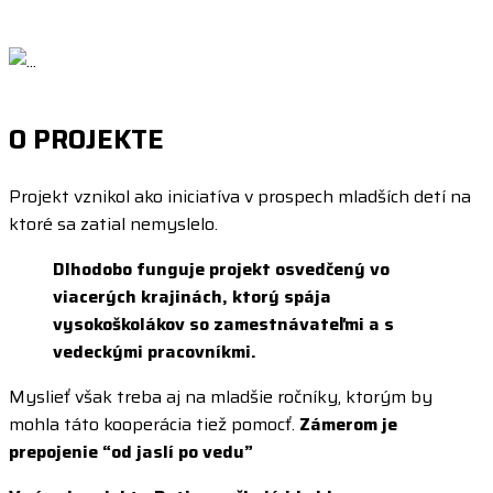
O PROJEKTE
Projekt vznikol ako iniciatíva v prospech mladších detí na
ktoré sa zatial nemyslelo.
Dlhodobo funguje projekt osvedčený vo
viacerých krajinách, ktorý spája
vysokoškolákov so zamestnávateľmi a s
vedeckými pracovníkmi.
Myslieť však treba aj na mladšie ročníky, ktorým by
mohla táto kooperácia tiež pomocť.
Zámerom je
prepojenie “od jaslí po vedu”