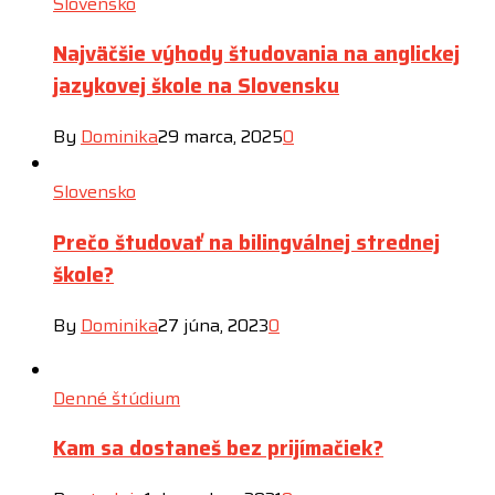
Slovensko
Najväčšie výhody študovania na anglickej
jazykovej škole na Slovensku
By
Dominika
29 marca, 2025
0
Slovensko
Prečo študovať na bilingválnej strednej
škole?
By
Dominika
27 júna, 2023
0
Denné štúdium
Kam sa dostaneš bez prijímačiek?