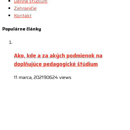
Denné štúdium
Zahraničie
Kontakt
Populárne články
Ako, kde a za akých podmienok na
doplňujúce pedagogické štúdium
11 marca, 2021
90624 views