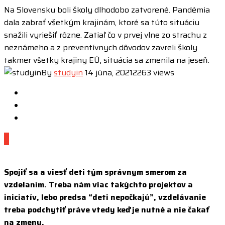
Na Slovensku boli školy dlhodobo zatvorené. Pandémia
dala zabrať všetkým krajinám, ktoré sa túto situáciu
snažili vyriešiť rôzne. Zatiaľ čo v prvej vlne zo strachu z
neznámeho a z preventívnych dôvodov zavreli školy
takmer všetky krajiny EÚ, situácia sa zmenila na jeseň.
By
studyin
14 júna, 2021
2263 views
0
Spojiť sa a viesť deti tým správnym smerom za
vzdelaním. Treba nám viac takýchto projektov a
iniciatív, lebo predsa “deti nepočkajú”, vzdelávanie
treba podchytiť práve vtedy keď je nutné a nie čakať
na zmenu.