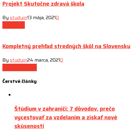
Projekt Skutočne zdravá škola
By
studyin
13 mája, 2021
0
Slovensko
Kompletný prehľad stredných škôl na Slovensku
By
studyin
24 marca, 2021
0
Denné štúdium
Čerstvé
články
Štúdium v zahraničí: 7 dôvodov, prečo
vycestovať za vzdelaním a získať nové
skúsenosti