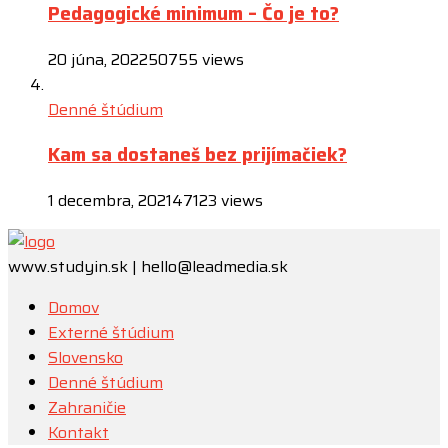
Pedagogické minimum – Čo je to?
20 júna, 2022
50755 views
Denné štúdium
Kam sa dostaneš bez prijímačiek?
1 decembra, 2021
47123 views
www.studyin.sk | hello@leadmedia.sk
Domov
Externé štúdium
Slovensko
Denné štúdium
Zahraničie
Kontakt