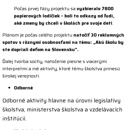
Počas prvej fázy projektu sa
vyzbieralo 7800
papierových lodičiek – boli to odkazy od ľudí,
aké zmeny by chceli v školách pre svoje deti
.
Plánom je počas celého projektu
natočiť 30 reklamných
spotov s rôznymi osobnosťami na tému: „Akú školu by
ste dopriali deťom na Slovensku“.
Ďalej tvorba sochy, natočenie piesne s viacerými
interpretmi a iné aktivity, ktoré tému školstva prinesú
širokej verejnosti.
Odborné
Odborné aktivity hlavne na úrovni legislatívy
školstva, ministerstva školstva a vzdelávacích
inštitúcií.