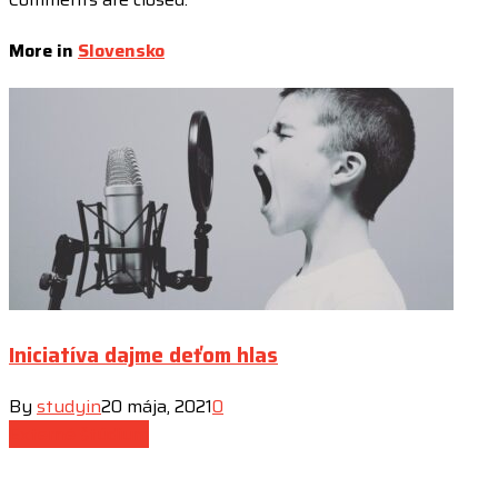
More in
Slovensko
Iniciatíva dajme deťom hlas
By
studyin
20 mája, 2021
0
Externé štúdium