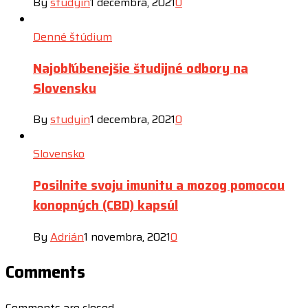
By
studyin
1 decembra, 2021
0
Denné štúdium
Najobľúbenejšie študijné odbory na
Slovensku
By
studyin
1 decembra, 2021
0
Slovensko
Posilnite svoju imunitu a mozog pomocou
konopných (CBD) kapsúl
By
Adrián
1 novembra, 2021
0
Comments
Comments are closed.