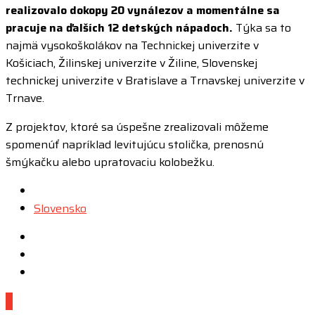
realizovalo dokopy 20 vynálezov a momentálne sa
pracuje na ďalších 12 detských nápadoch.
Týka sa to
najmä vysokoškolákov na Technickej univerzite v
Košiciach, Žilinskej univerzite v Žiline, Slovenskej
technickej univerzite v Bratislave a Trnavskej univerzite v
Trnave.
Z projektov, ktoré sa úspešne zrealizovali môžeme
spomenúť napríklad levitujúcu stolička, prenosnú
šmýkačku alebo upratovaciu kolobežku.
Posted
in
Slovensko
0