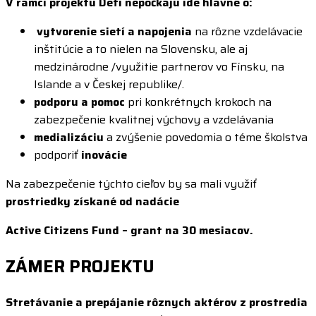
V rámci projektu Deti nepočkajú ide hlavne o:
vytvorenie sietí a napojenia
na rôzne vzdelávacie
inštitúcie a to nielen na Slovensku, ale aj
medzinárodne /využitie partnerov vo Fínsku, na
Islande a v Českej republike/.
podporu a pomoc
pri konkrétnych krokoch na
zabezpečenie kvalitnej výchovy a vzdelávania
medializáciu
a zvýšenie povedomia o téme školstva
podporiť
inovácie
Na zabezpečenie týchto cieľov by sa mali využiť
prostriedky získané od nadácie
Active Citizens Fund – grant na 30 mesiacov.
ZÁMER PROJEKTU
Stretávanie a prepájanie rôznych aktérov z prostredia