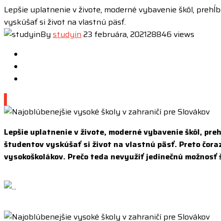
Lepšie uplatnenie v živote, moderné vybavenie škôl, prehĺ
vyskúšať si život na vlastnú päsť.
By
studyin
23 februára, 2021
28846 views
1
Lepšie uplatnenie v živote, moderné vybavenie škôl, pre
študentov vyskúšať si život na vlastnú päsť. Preto čor
vysokoškolákov. Prečo teda nevyužiť jedinečnú možnosť 