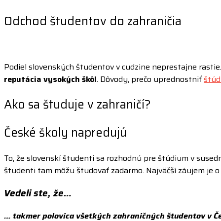
O
dchod študentov do zahraničia
Podiel slovenských študentov v cudzine neprestajne rastie.
reputácia vysokých škôl
. Dôvody, prečo uprednostniť
štúd
Ako sa študuje v zahraničí?
České školy napredujú
To, že slovenskí študenti sa rozhodnú pre štúdium v susednom
študenti tam môžu študovať zadarmo. Najväčší záujem je o
Vedeli ste, že…
… takmer polovica všetkých zahraničných študentov v Če