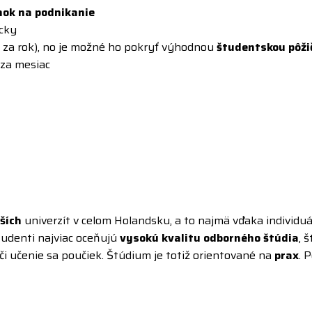
nok na podnikanie
icky
3 za rok), no je možné ho pokryť výhodnou
študentskou pôži
 za mesiac
ších
univerzít v celom Holandsku, a to najmä vďaka individuá
udenti najviac oceňujú
vysokú kvalitu odborného štúdia
, 
i učenie sa poučiek. Štúdium je totiž orientované na
prax
. 