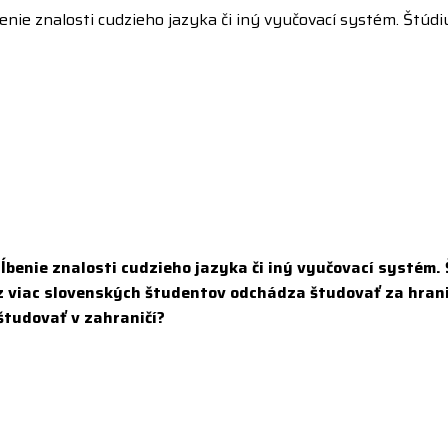
benie znalosti cudzieho jazyka či iný vyučovací systém. Štú
hĺbenie znalosti cudzieho jazyka či iný vyučovací systém
az viac slovenských študentov odchádza študovať za hrani
študovať v zahraničí?