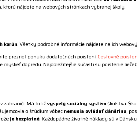
ška, ktorú nájdete na webových stránkach vybranej školy.
h korún
. Všetky podrobné informácie nájdete na ich webový
ite prezrieť ponuku dodatočných poistení.
Cestovné poisten
e myslieť dopredu. Najdôležitejšie súčasti sú poistenie lieč
v zahraničí. Má totiž
vyspelý sociálny systém
školstva. Šk
 Záujemcovia o štúdium vôbec
nemusia ovládať dánštinu
, po
etože
je bezplatné
. Každopádne životné náklady sú v Dánsku 