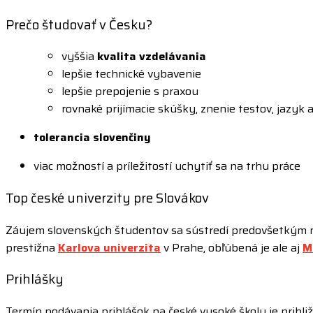
Prečo študovať v Česku?
vyššia
kvalita vzdelávania
lepšie technické vybavenie
lepšie prepojenie s praxou
rovnaké prijímacie skúšky, znenie testov, jazyk 
tolerancia slovenčiny
viac možností a príležitostí uchytiť sa na trhu práce
Top české univerzity pre Slovákov
Záujem slovenských študentov sa sústredí predovšetkým n
prestížna
Karlova univerzita
v Prahe, obľúbená je ale aj
M
Prihlášky
Termín podávania prihlášok na české vysoké školy je pribli