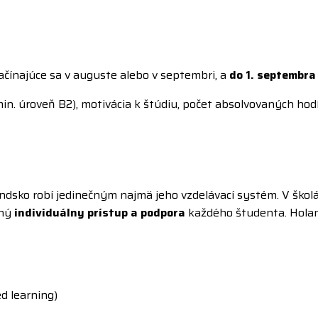
čínajúce sa v auguste alebo v septembri, a
do 1. septembra
in. úroveň B2), motivácia k štúdiu, počet absolvovaných ho
ndsko robí jedinečným najmä jeho vzdelávací systém. V škol
ený
individuálny prístup a podpora
každého študenta. Hola
d learning)