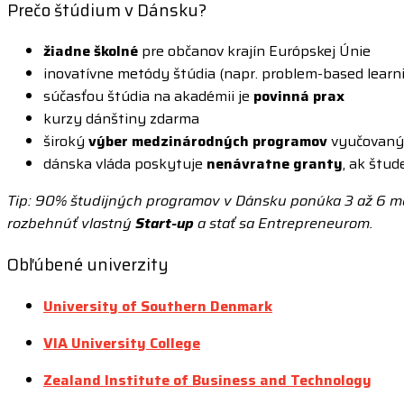
Prečo štúdium v Dánsku?
žiadne školné
pre občanov krajín Európskej Únie
inovatívne metódy štúdia (napr. problem-based learn
súčasťou štúdia na akadémii je
povinná prax
kurzy dánštiny zdarma
široký
výber medzinárodných programov
vyučovanýc
dánska vláda poskytuje
nenávratne granty
, ak štu
Tip: 90% študijných programov v Dánsku ponúka 3 až 6 mesač
rozbehnúť vlastný
Start-up
a stať sa Entrepreneurom.
Obľúbené univerzity
University of Southern Denmark
VIA University College
Zealand Institute of Business and Technology