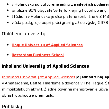
v Holandsku sú vytvorené jedny z
najlepších podmie
približne 90% obyvateľov tejto krajiny hovorí po angl
štúdium v Holandsku je síce platené (približne € 2 14
vláda poskytuje popri práci granty až do výšky € 378
Obľúbené univerzity
Hague University of Applied Sciences
Rotterdam Business School
Inholland University of Applied Sciences
Inholland University of Applied Sciences
je
jednou z najlep
v Amsterdame, Delfte, Haarleme a dokonca v The Hague. Št
mimoškolských aktivít. Žiadne povinné memorovanie učiva č
oblasti obchodu a priemyslu.
Prihlášky