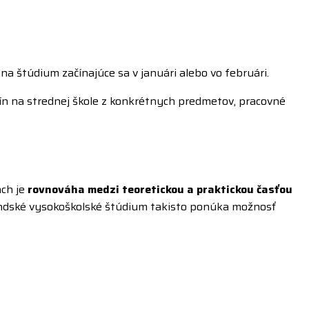
na štúdium začínajúce sa v januári alebo vo februári.
dín na strednej škole z konkrétnych predmetov, pracovné
ách je
rovnováha medzi teoretickou a praktickou časťou
ndské vysokoškolské štúdium takisto ponúka možnosť