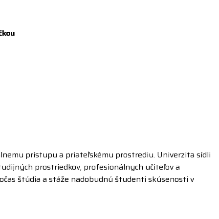
čkou
lnemu prístupu a priateľskému prostrediu. Univerzita sídli
študijných prostriedkov, profesionálnych učiteľov a
Počas štúdia a stáže nadobudnú študenti skúsenosti v