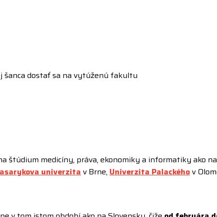
aj šanca dostať sa na vytúženú fakultu
a štúdium medicíny, práva, ekonomiky a informatiky ako n
asarykova univerzita
v Brne,
Univerzita Palackého
v Olom
žne v tom istom období ako na Slovensku, čiže
od februára d