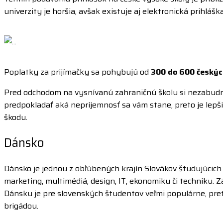
univerzity je horšia, avšak existuje aj elektronická prihlá
Poplatky za prijímačky sa pohybujú od
300 do 600 českýc
Pred odchodom na vysnívanú zahraničnú školu si nezabudn
predpokladať aká nepríjemnosť sa vám stane, preto je lepši
škodu.
Dánsko
Dánsko je jednou z obľúbených krajín Slovákov študujúcich 
marketing, multimédiá, design, IT, ekonomiku či techniku.
Dánsku je pre slovenských študentov veľmi populárne, pr
brigádou.