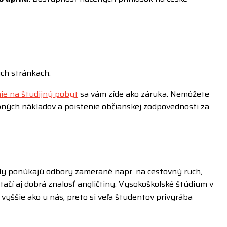
ch stránkach.
ie na študijný pobyt
sa vám zíde ako záruka. Nemôžete
ebných nákladov a poistenie občianskej zodpovednosti za
oly ponúkajú odbory zamerané napr. na cestovný ruch,
stačí aj dobrá znalosť angličtiny. Vysokoškolské štúdium v
vyššie ako u nás, preto si veľa študentov privyrába