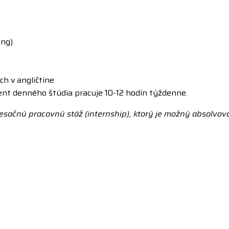
ing)
h v angličtine
dent denného štúdia pracuje 10-12 hodín týždenne.
nú pracovnú stáž (internship), ktorý je možný absolvovať vo