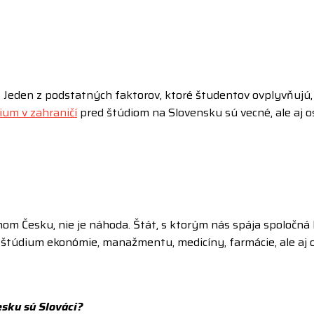
 Jeden z podstatných faktorov, ktoré študentov ovplyvňujú, k
ium v zahraničí
pred štúdiom na Slovensku sú vecné, ale aj 
 Česku, nie je náhoda. Štát, s ktorým nás spája spoločná kult
 štúdium ekonómie, manažmentu, medicíny, farmácie, ale aj 
sku sú Slováci?