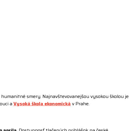
a humanitné smery. Najnavštevovanejšou vysokou školou je
ouci a
Vysoká škola ekonomická
v Prahe.
o apríla
. Dostupnosť tlačených prihlášok na české