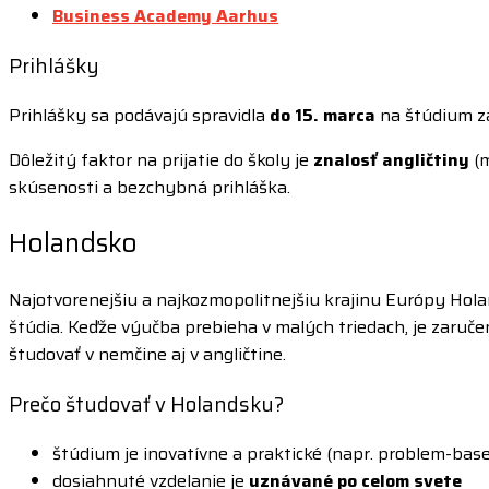
Business Academy Aarhus
Prihlášky
Prihlášky sa podávajú spravidla
do 15. marca
na štúdium za
Dôležitý faktor na prijatie do školy je
znalosť angličtiny
(m
skúsenosti a bezchybná prihláška.
Holandsko
Najotvorenejšiu a najkozmopolitnejšiu krajinu Európy Hola
štúdia. Keďže výučba prebieha v malých triedach, je zaruč
študovať v nemčine aj v angličtine.
Prečo študovať v Holandsku?
štúdium je inovatívne a praktické (napr. problem-base
dosiahnuté vzdelanie je
uznávané po celom svete