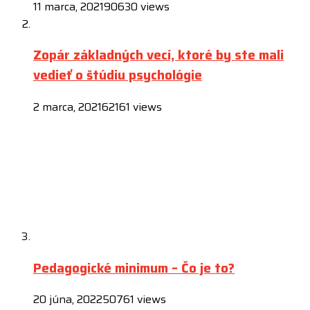
11 marca, 2021
90630 views
Zopár základných vecí, ktoré by ste mali
vedieť o štúdiu psychológie
2 marca, 2021
62161 views
Pedagogické minimum – Čo je to?
20 júna, 2022
50761 views