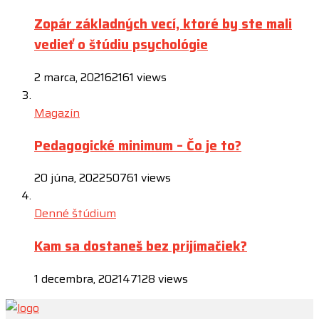
Zopár základných vecí, ktoré by ste mali
vedieť o štúdiu psychológie
2 marca, 2021
62161 views
Magazín
Pedagogické minimum – Čo je to?
20 júna, 2022
50761 views
Denné štúdium
Kam sa dostaneš bez prijímačiek?
1 decembra, 2021
47128 views