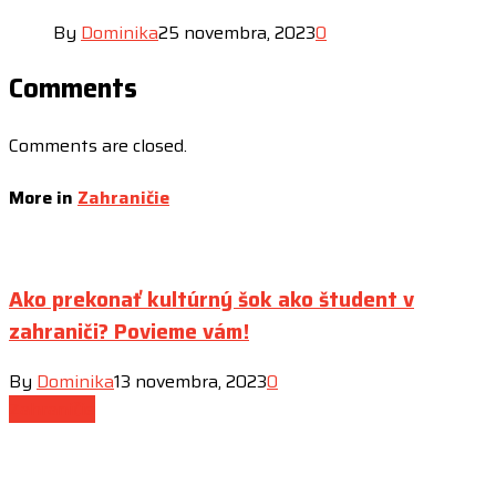
By
Dominika
25 novembra, 2023
0
Comments
Comments are closed.
More in
Zahraničie
Ako prekonať kultúrný šok ako študent v
zahraniči? Povieme vám!
By
Dominika
13 novembra, 2023
0
Zahraničie