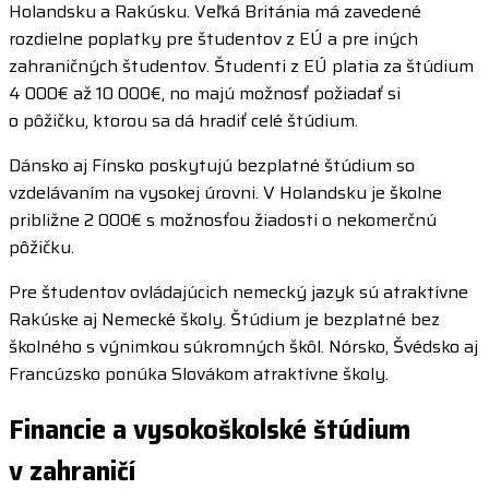
Holandsku a Rakúsku. Veľká Británia má zavedené
rozdielne poplatky pre študentov z EÚ a pre iných
zahraničných študentov. Študenti z EÚ platia za štúdium
4 000€ až 10 000€, no majú možnosť požiadať si
o pôžičku, ktorou sa dá hradiť celé štúdium.
Dánsko aj Fínsko poskytujú bezplatné štúdium so
vzdelávaním na vysokej úrovni. V Holandsku je školne
približne 2 000€ s možnosťou žiadosti o nekomerčnú
pôžičku.
Pre študentov ovládajúcich nemecký jazyk sú atraktívne
Rakúske aj Nemecké školy. Štúdium je bezplatné bez
školného s výnimkou súkromných škôl. Nórsko, Švédsko aj
Francúzsko ponúka Slovákom atraktívne školy.
Financie a vysokoškolské štúdium
v zahraničí