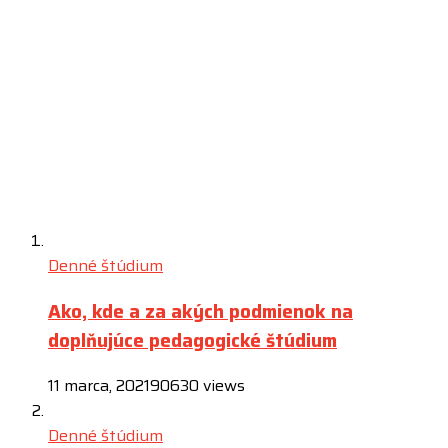
Denné štúdium
Ako, kde a za akých podmienok na
doplňujúce pedagogické štúdium
11 marca, 2021
90630 views
Denné štúdium