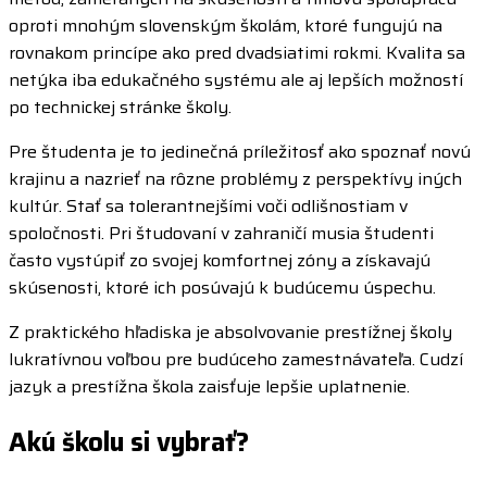
oproti mnohým slovenským školám, ktoré fungujú na
rovnakom princípe ako pred dvadsiatimi rokmi. Kvalita sa
netýka iba edukačného systému ale aj lepších možností
po technickej stránke školy.
Pre študenta je to jedinečná príležitosť ako spoznať novú
krajinu a nazrieť na rôzne problémy z perspektívy iných
kultúr. Stať sa tolerantnejšími voči odlišnostiam v
spoločnosti. Pri študovaní v zahraničí musia študenti
často vystúpiť zo svojej komfortnej zóny a získavajú
skúsenosti, ktoré ich posúvajú k budúcemu úspechu.
Z praktického hľadiska je absolvovanie prestížnej školy
lukratívnou voľbou pre budúceho zamestnávateľa. Cudzí
jazyk a prestížna škola zaisťuje lepšie uplatnenie.
Akú školu si vybrať?