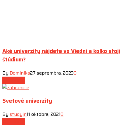
Aké univerzity nájdete vo Viedni a koľko stojí
štúdium?
By
Dominika
27 septembra, 2023
0
Zahraničie
Svetové univerzity
By
studyin
11 októbra, 2021
0
Zahraničie