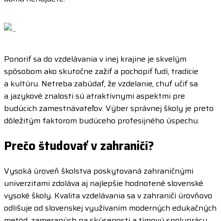
Ponoriť sa do vzdelávania v inej krajine je skvelým
spôsobom ako skutočne zažiť a pochopiť ľudí, tradície
a kultúru. Netreba zabúdať, že vzdelanie, chuť učiť sa
a jazykové znalosti sú atraktívnymi aspektmi pre
budúcich zamestnávateľov. Výber správnej školy je preto
dôležitým faktorom budúceho profesijného úspechu.
Prečo študovať v zahraničí?
Vysoká úroveň školstva poskytovaná zahraničnými
univerzitami zdoláva aj najlepšie hodnotené slovenské
vysoké školy. Kvalita vzdelávania sa v zahraničí úrovňovo
odlišuje od slovenskej využívaním moderných edukačných
metód, zameraných na skúsenosti a tímovú spoluprácu