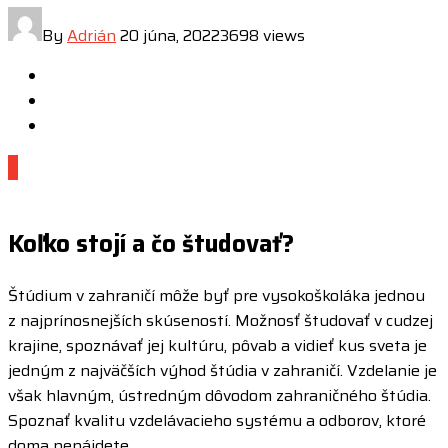
By
Adrián
20 júna, 2022
3698 views
0
Koľko stojí a čo študovať?
Štúdium v zahraničí môže byť pre vysokoškoláka jednou
z najprínosnejších skúseností. Možnosť študovať v cudzej
krajine, spoznávať jej kultúru, pôvab a vidieť kus sveta je
jedným z najväčších výhod štúdia v zahraničí. Vzdelanie je
však hlavným, ústredným dôvodom zahraničného štúdia.
Spoznať kvalitu vzdelávacieho systému a odborov, ktoré
doma nenájdete.