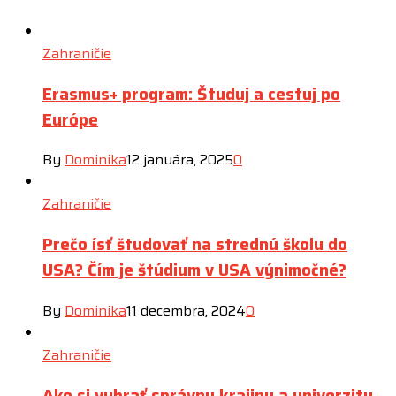
Zahraničie
Erasmus+ program: Študuj a cestuj po
Európe
By
Dominika
12 januára, 2025
0
Zahraničie
Prečo ísť študovať na strednú školu do
USA? Čím je štúdium v USA výnimočné?
By
Dominika
11 decembra, 2024
0
Zahraničie
Ako si vybrať správnu krajinu a univerzitu