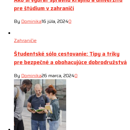
pre štúdium v zahraničí
By
Dominika
16 júla, 2024
0
Zahraničie
Študentské sólo cestovanie: Tipy a triky
pre bezpečné a obohacujúce dobrodružstvá
By
Dominika
26 marca, 2024
0