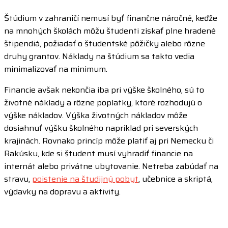
Štúdium v zahraničí nemusí byť finančne náročné, keďže
na mnohých školách môžu študenti získať plne hradené
štipendiá, požiadať o študentské pôžičky alebo rôzne
druhy grantov. Náklady na štúdium sa takto vedia
minimalizovať na minimum.
Financie avšak nekončia iba pri výške školného, sú to
životné náklady a rôzne poplatky, ktoré rozhodujú o
výške nákladov. Výška životných nákladov môže
dosiahnuť výšku školného napríklad pri severských
krajinách. Rovnako princíp môže platiť aj pri Nemecku či
Rakúsku, kde si študent musí vyhradiť financie na
internát alebo privátne ubytovanie. Netreba zabúdať na
stravu,
poistenie na študijný pobyt
, učebnice a skriptá,
výdavky na dopravu a aktivity.