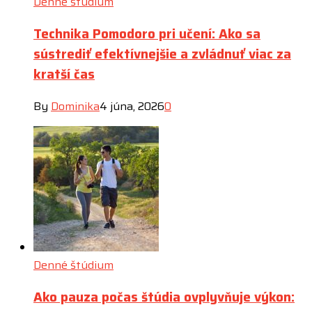
Denné štúdium
Technika Pomodoro pri učení: Ako sa
sústrediť efektívnejšie a zvládnuť viac za
kratší čas
By
Dominika
4 júna, 2026
0
Denné štúdium
Ako pauza počas štúdia ovplyvňuje výkon: