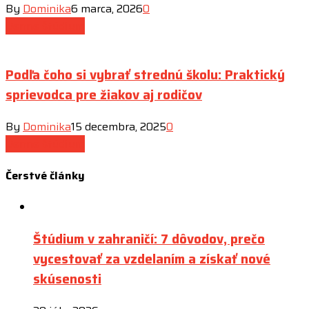
By
Dominika
6 marca, 2026
0
Denné štúdium
Podľa čoho si vybrať strednú školu: Praktický
sprievodca pre žiakov aj rodičov
By
Dominika
15 decembra, 2025
0
Denné štúdium
Čerstvé
články
Štúdium v zahraničí: 7 dôvodov, prečo
vycestovať za vzdelaním a získať nové
skúsenosti