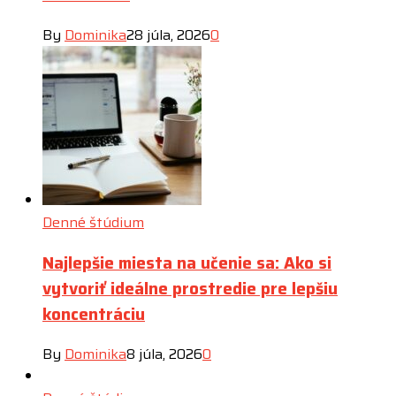
By
Dominika
28 júla, 2026
0
Denné štúdium
Najlepšie miesta na učenie sa: Ako si
vytvoriť ideálne prostredie pre lepšiu
koncentráciu
By
Dominika
8 júla, 2026
0