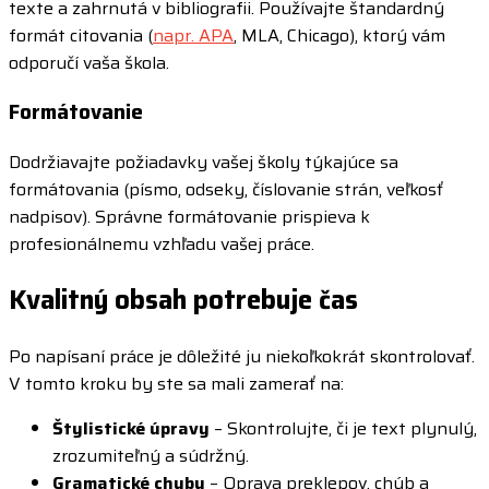
texte a zahrnutá v bibliografii. Používajte štandardný
formát citovania (
napr. APA
, MLA, Chicago), ktorý vám
odporučí vaša škola.
Formátovanie
Dodržiavajte požiadavky vašej školy týkajúce sa
formátovania (písmo, odseky, číslovanie strán, veľkosť
nadpisov). Správne formátovanie prispieva k
profesionálnemu vzhľadu vašej práce.
Kvalitný obsah potrebuje čas
Po napísaní práce je dôležité ju niekoľkokrát skontrolovať.
V tomto kroku by ste sa mali zamerať na:
Štylistické úpravy
– Skontrolujte, či je text plynulý,
zrozumiteľný a súdržný.
Gramatické chyby
– Oprava preklepov, chýb a