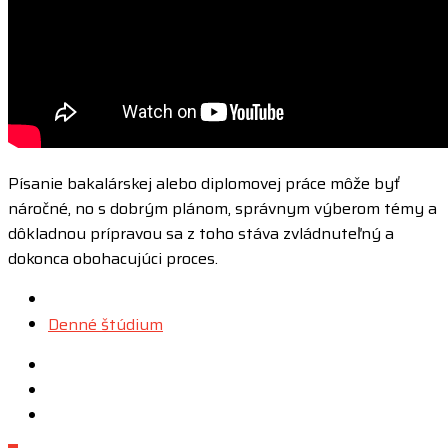
Písanie bakalárskej alebo diplomovej práce môže byť
náročné, no s dobrým plánom, správnym výberom témy a
dôkladnou prípravou sa z toho stáva zvládnuteľný a
dokonca obohacujúci proces.
Posted
in
Denné štúdium