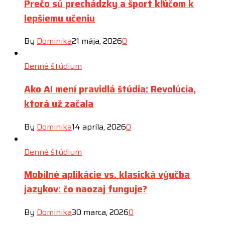
Prečo sú prechádzky a šport kľúčom k
lepšiemu učeniu
By
Dominika
21 mája, 2026
0
Denné štúdium
Ako AI mení pravidlá štúdia: Revolúcia,
ktorá už začala
By
Dominika
14 apríla, 2026
0
Denné štúdium
Mobilné aplikácie vs. klasická výučba
jazykov: čo naozaj funguje?
By
Dominika
30 marca, 2026
0