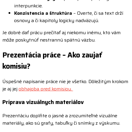
interpunkcie.
Konzistencia a štruktúra
– Overte, či sa text drží
osnovy a či kapitoly logicky nadväzujú.
Je dobré dať prácu prečítať aj niekomu inému, kto vám
môže poskytnúť nestrannú spätnú väzbu.
Prezentácia práce – Ako zaujať
komisiu?
Úspešné napísanie práce nie je všetko. Dôležitým krokom
je aj jej
obhajoba pred komisiou.
Príprava vizuálnych materiálov
Prezentáciu doplňte o jasné a zrozumiteľné vizuálne
materiály, ako sú grafy, tabuľky či snímky z výskumu.