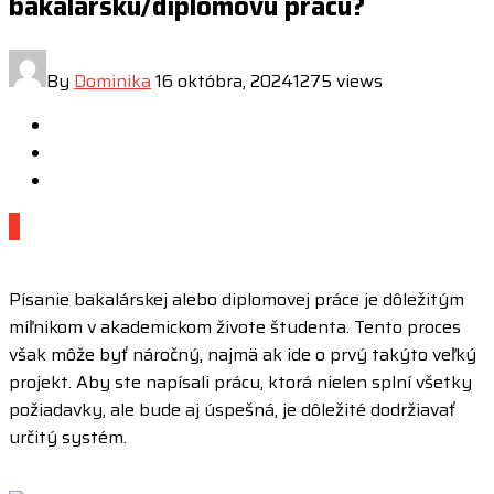
bakalársku/diplomovú prácu?
By
Dominika
16 októbra, 2024
1275 views
0
Písanie bakalárskej alebo diplomovej práce je dôležitým
míľnikom v akademickom živote študenta. Tento proces
však môže byť náročný, najmä ak ide o prvý takýto veľký
projekt. Aby ste napísali prácu, ktorá nielen splní všetky
požiadavky, ale bude aj úspešná, je dôležité dodržiavať
určitý systém.