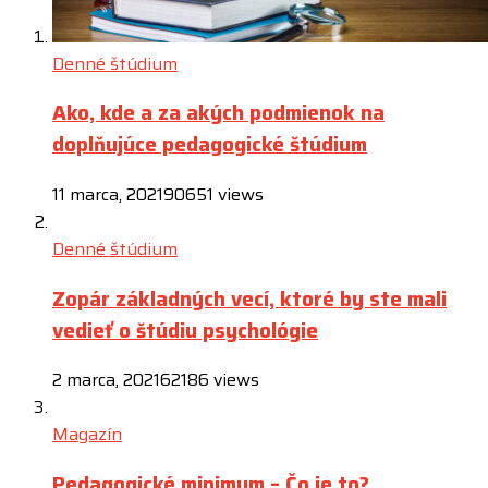
Denné štúdium
Ako, kde a za akých podmienok na
doplňujúce pedagogické štúdium
11 marca, 2021
90651 views
Denné štúdium
Zopár základných vecí, ktoré by ste mali
vedieť o štúdiu psychológie
2 marca, 2021
62186 views
Magazín
Pedagogické minimum – Čo je to?