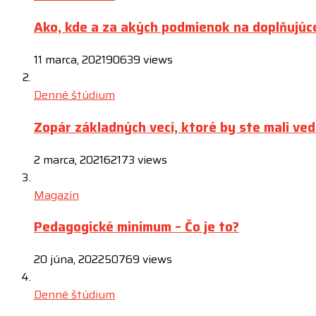
Ako, kde a za akých podmienok na doplňujúc
11 marca, 2021
90639 views
Denné štúdium
Zopár základných vecí, ktoré by ste mali ved
2 marca, 2021
62173 views
Magazín
Pedagogické minimum – Čo je to?
20 júna, 2022
50769 views
Denné štúdium