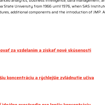
nced analytics, business intelligence, data management, and 
na State University from 1966 until 1976, when SAS Institut
dures, additional components and the introduction of JMP. A 
tovať za vzdelaním a získať nové skúsenosti
šiu koncentráciu a rýchlejšie zvládnutie učiva
ť ideálne prostredie pre lepšiu koncentráciu