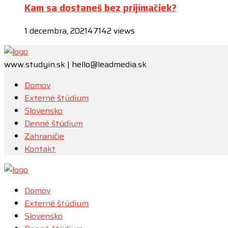
Kam sa dostaneš bez prijímačiek?
1 decembra, 2021
47142 views
www.studyin.sk | hello@leadmedia.sk
Domov
Externé štúdium
Slovensko
Denné štúdium
Zahraničie
Kontakt
Domov
Externé štúdium
Slovensko