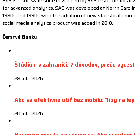
SAS is a software suite developed by SAS Institute for adva
for advanced analytics. SAS was developed at North Caroli
1980s and 1990s with the addition of new statistical proce
social media analytics product was added in 2010.
Čerstvé
články
Štúdium v zahraničí: 7 dôvodov, prečo vyces
28 júla, 2026
Ako sa efektívne učiť bez mobilu: Tipy na lep
20 júla, 2026
Najlepšie miesta na učenie sa: Ako si vytvori