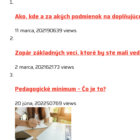
Ako, kde a za akých podmienok na doplňujúc
11 marca, 2021
90639 views
Zopár základných vecí, ktoré by ste mali ved
2 marca, 2021
62173 views
Pedagogické minimum – Čo je to?
20 júna, 2022
50769 views