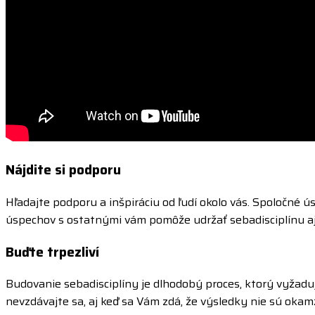
Nájdite si podporu
Hľadajte podporu a inšpiráciu od ľudí okolo vás. Spoločné ú
úspechov s ostatnými vám pomôže udržať sebadisciplínu aj v
Buďte trpezliví
Budovanie sebadisciplíny je dlhodobý proces, ktorý vyžaduje
nevzdávajte sa, aj keď sa Vám zdá, že výsledky nie sú okamž