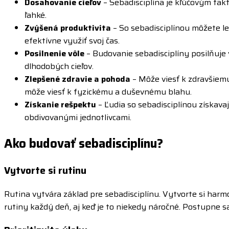
Dosahovanie cieľov
– Sebadisciplína je kľúčovým fa
ľahké.
Zvýšená produktivita
– So sebadisciplínou môžete lep
efektívne využiť svoj čas.
Posilnenie vôle
– Budovanie sebadisciplíny posilňuje
dlhodobých cieľov.
Zlepšené zdravie a pohoda
– Môže viesť k zdravšiemu
môže viesť k fyzickému a duševnému blahu.
Získanie rešpektu
– Ľudia so sebadisciplínou získava
obdivovanými jednotlivcami.
Ako budovať sebadisciplínu?
Vytvorte si rutinu
Rutina vytvára základ pre sebadisciplínu. Vytvorte si harmo
rutiny každý deň, aj keď je to niekedy náročné. Postupne s