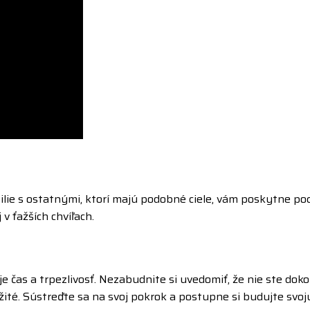
silie s ostatnými, ktorí majú podobné ciele, vám poskytne poc
 ťažších chvíľach.
 čas a trpezlivosť. Nezabudnite si uvedomiť, že nie ste doko
ité. Sústreďte sa na svoj pokrok a postupne si budujte svoju