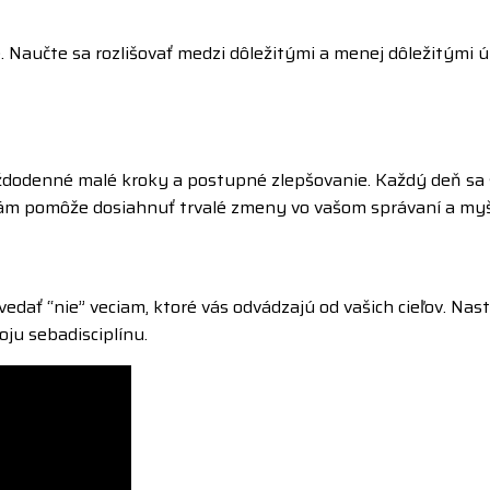
 Naučte sa rozlišovať medzi dôležitými a menej dôležitými úl
dodenné malé kroky a postupné zlepšovanie. Každý deň sa sna
vám pomôže dosiahnuť trvalé zmeny vo vašom správaní a myš
dať “nie” veciam, ktoré vás odvádzajú od vašich cieľov. Nasta
oju sebadisciplínu.