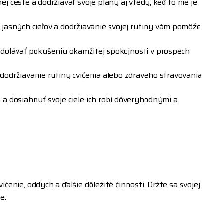
 ceste a dodržiavať svoje plány aj vtedy, keď to nie je
si jasných cieľov a dodržiavanie svojej rutiny vám pomôže
odolávať pokušeniu okamžitej spokojnosti v prospech
održiavanie rutiny cvičenia alebo zdravého stravovania
 a dosiahnuť svoje ciele ich robí dôveryhodnými a
enie, oddych a ďalšie dôležité činnosti. Držte sa svojej
e.