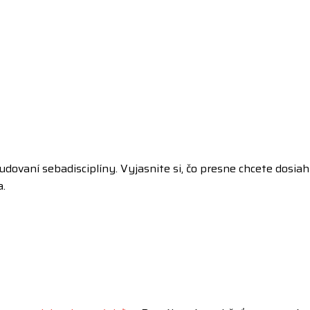
dovaní sebadisciplíny. Vyjasnite si, čo presne chcete dosiahn
a.