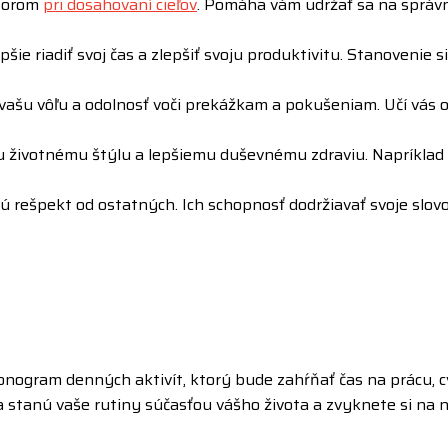
ktorom
pri dosahovaní cieľov
. Pomáha vám udržať sa na správnej
šie riadiť svoj čas a zlepšiť svoju produktivitu. Stanovenie 
 vašu vôľu a odolnosť voči prekážkam a pokušeniam. Učí vás 
 životnému štýlu a lepšiemu duševnému zdraviu. Napríklad d
jú rešpekt od ostatných. Ich schopnosť dodržiavať svoje slovo
nogram denných aktivít, ktorý bude zahŕňať čas na prácu, cvič
a stanú vaše rutiny súčasťou vášho života a zvyknete si na n