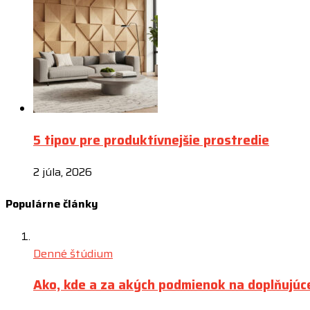
5 tipov pre produktívnejšie prostredie
2 júla, 2026
Populárne články
Denné štúdium
Ako, kde a za akých podmienok na doplňujúc