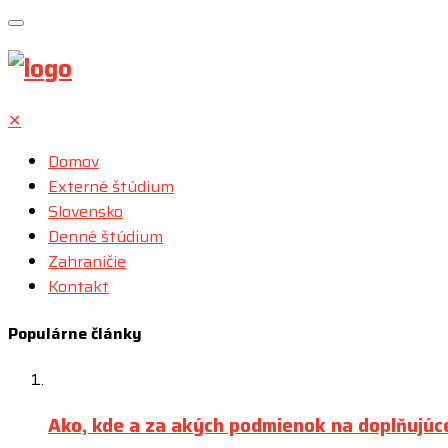
✕
Domov
Externé štúdium
Slovensko
Denné štúdium
Zahraničie
Kontakt
Populárne články
Ako, kde a za akých podmienok na doplňujúc