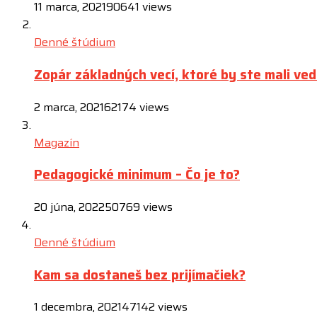
11 marca, 2021
90641 views
Denné štúdium
Zopár základných vecí, ktoré by ste mali ved
2 marca, 2021
62174 views
Magazín
Pedagogické minimum – Čo je to?
20 júna, 2022
50769 views
Denné štúdium
Kam sa dostaneš bez prijímačiek?
1 decembra, 2021
47142 views