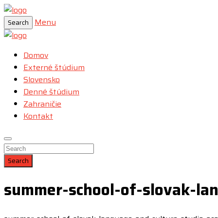
Menu
Search
Domov
Externé štúdium
Slovensko
Denné štúdium
Zahraničie
Kontakt
Search
summer-school-of-slovak-lan