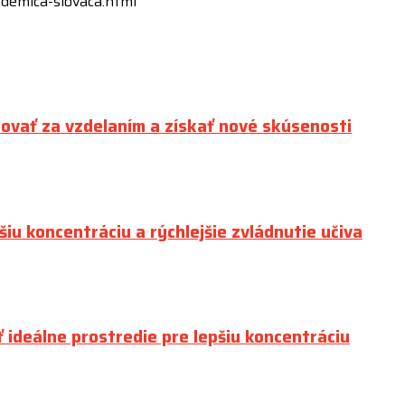
demica-slovaca.html
tovať za vzdelaním a získať nové skúsenosti
šiu koncentráciu a rýchlejšie zvládnutie učiva
ť ideálne prostredie pre lepšiu koncentráciu