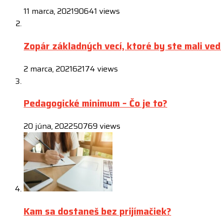
11 marca, 2021
90641 views
Zopár základných vecí, ktoré by ste mali ved
2 marca, 2021
62174 views
Pedagogické minimum – Čo je to?
20 júna, 2022
50769 views
Kam sa dostaneš bez prijímačiek?