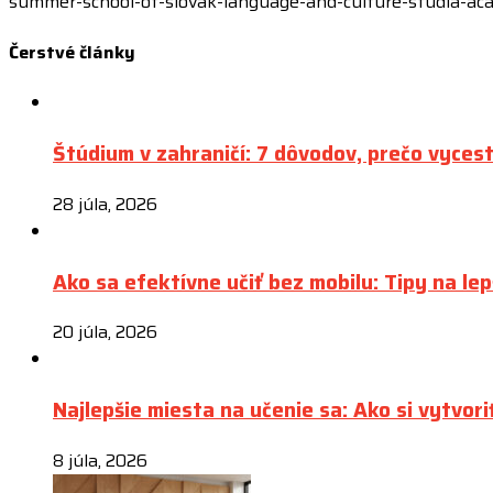
summer-school-of-slovak-language-and-culture-studia-aca
Čerstvé
články
Štúdium v zahraničí: 7 dôvodov, prečo vyces
28 júla, 2026
Ako sa efektívne učiť bez mobilu: Tipy na lep
20 júla, 2026
Najlepšie miesta na učenie sa: Ako si vytvori
8 júla, 2026