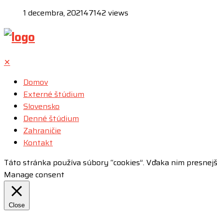
1 decembra, 2021
47142 views
✕
Domov
Externé štúdium
Slovensko
Denné štúdium
Zahraničie
Kontakt
Táto stránka používa súbory “cookies”. Vďaka nim presnej
Manage consent
Close